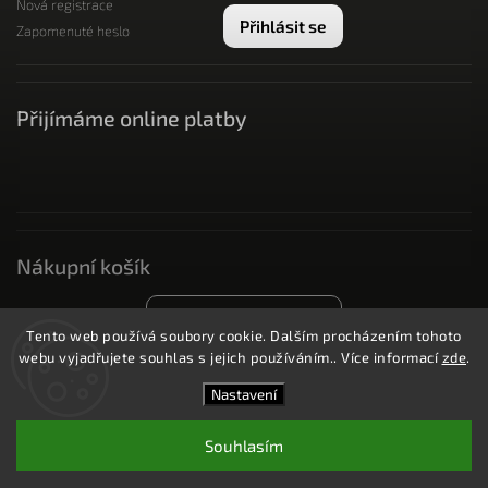
Nová registrace
Přihlásit se
Zapomenuté heslo
Přijímáme online platby
Nákupní košík
0
ks /
0 Kč
Tento web používá soubory cookie. Dalším procházením tohoto
webu vyjadřujete souhlas s jejich používáním.. Více informací
zde
.
Nastavení
Copyright 2026
SneakySneakers
. Všechna práva
vyhrazena.
Upravit nastavení cookies
Souhlasím
Vytvořil
Shoptet
| Design
Shoptak.cz