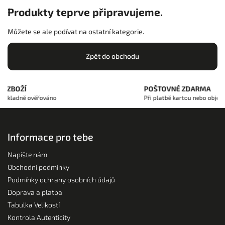
Produkty teprve připravujeme.
Můžete se ale podívat na ostatní kategorie.
Zpět do obchodu
 ZBOŽÍ
POŠTOVNÉ ZDARMA
 důkladně ověřováno
Při platbě kartou nebo objedn
Informace pro tebe
Napište nám
Obchodní podmínky
Podmínky ochrany osobních údajů
Doprava a platba
Tabulka Velikostí
Kontrola Autenticity