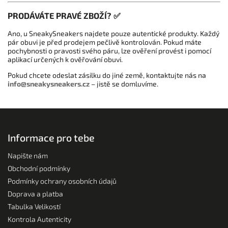
PRODÁVÁTE PRAVÉ ZBOŽÍ? ✅
Ano, u SneakySneakers najdete pouze autentické produkty. Každý
pár obuvi je před prodejem pečlivě kontrolován. Pokud máte
pochybnosti o pravosti svého páru, lze ověření provést i pomocí
aplikací určených k ověřování obuvi.
Pokud chcete odeslat zásilku do jiné země, kontaktujte nás na
info
@sneakysneakers.cz
– jistě se domluvíme.
Informace pro tebe
Napište nám
Obchodní podmínky
Podmínky ochrany osobních údajů
Doprava a platba
Tabulka Velikostí
Kontrola Autenticity