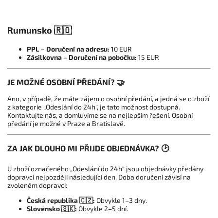
Rumunsko 🇷🇴
PPL – Doručení na adresu:
10 EUR
Zásilkovna – Doručení na pobočku:
15 EUR
JE MOŽNÉ OSOBNÍ PŘEDÁNÍ? 🤝
Ano, v případě, že máte zájem o osobní předání, a jedná se o zboží
z kategorie „Odeslání do 24h“, je tato možnost dostupná.
Kontaktujte nás, a domluvíme se na nejlepším řešení. Osobní
předání je možné v Praze a Bratislavě.
ZA JAK DLOUHO MI PŘIJDE OBJEDNÁVKA? 🕑
U zboží označeného „Odeslání do 24h“ jsou objednávky předány
dopravci nejpozději následující den. Doba doručení závisí na
zvoleném dopravci:
Česká republika 🇨🇿:
Obvykle 1–3 dny.
Slovensko 🇸🇰:
Obvykle 2–5 dní.