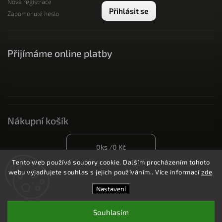
Nová registrace
Přihlásit se
Zapomenuté heslo
Přijímáme online platby
Nákupní košík
0
ks /
0 Kč
Tento web používá soubory cookie. Dalším procházením tohoto
webu vyjadřujete souhlas s jejich používáním.. Více informací
zde
.
Copyright 2026
SneakySneakers
. Všechna práva
Nastavení
vyhrazena.
Upravit nastavení cookies
Souhlasím
Vytvořil
Shoptet
| Design
Shoptak.cz