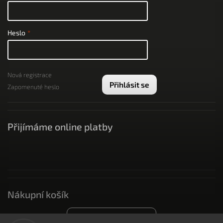
Heslo
Nová registrace
Přihlásit se
Zapomenuté heslo
Přijímáme online platby
Nákupní košík
0
ks /
0 Kč