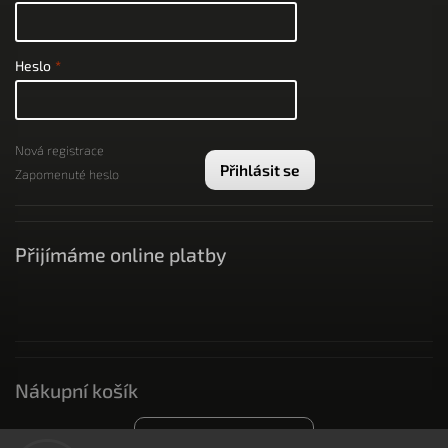
Heslo
Nová registrace
Přihlásit se
Zapomenuté heslo
Přijímáme online platby
Nákupní košík
0
ks /
0 Kč